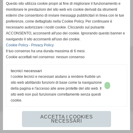
Questo sito utilizza cookie propri al fine di migliorare il funzionamento e
determinati "assets" di altri.
monitorare le prestazioni del sito web e/o cookie derivati da strumenti
esterni che consentono di inviare messaggi pubblicitari in linea con le tue
Occorre comunicare con apposita mail l´ interesse a questo
preferenze, come dettagliato nella Cookie Policy. Per continuare è
tipo di servizio (inviare la mail a info@studiopieralli.it,
necessario autorizzare i nostri cookie. Cliccando sul pulsante
precisando nell´ oggetto incarico per compravendita e
ACCONSENTO, acconsenti all'uso dei cookie. Ignorando questo banner e
nome cliente)
navigando il sito acconsenti all'uso dei cookie.
Cookie Policy
-
Privacy Policy
Il tuo consenso ha una durata massima di 6 mesi.
DOTT. PAOLO PIERALLI - STUDIO COMMERCIALE e di REVISIONE
Cookie accettati nel consenso: nessun consenso
CONTABILE
Via Maiorca, 62 - cap 56128 - Marina di Pisa (Pisa)
tecnici necessari
P.I. 01244270508
I cookie tecnici e necessari aiutano a rendere fruibile un
Tel. 050.36707 Fax 050.35261
sito web abilitando funzioni di base come la navigazione
info@studiopieralli.it
della pagina e l'accesso alle aree protette del sito web. Il
Ordine Dottori Commercialisti ed Esperti Contabili di Pisa n° 336 - Sezione A
sito web non può funzionare correttamente senza questi
cookie.
Realizzazione siti web www.sitoper.it
ACCETTA I COOKIES
NECESSARI